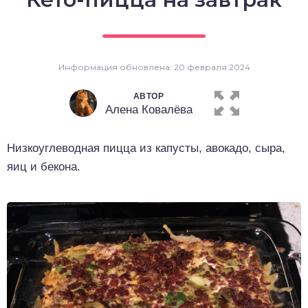
о выпечка
о десерты
Информация обновлена: 20 февраля 2024
о напитки
АВТОР
Алена Ковалёва
Низкоуглеводная пицца из капусты, авокадо, сыра,
яиц и бекона.