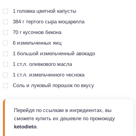
1
головка цветной капусты
384
г
тертого сыра моцарелла
70
г
кусочков бекона
6
измельченных яиц
1
большой измельченный авокадо
1
ст.л.
оливкового масла
1
ст.л.
измельченного чеснока
Соль и луковый порошок по вкусу
Перейдя по ссылкам в ингредиентах, вы
сможете купить их дешевле по промокоду
ketodieto
.