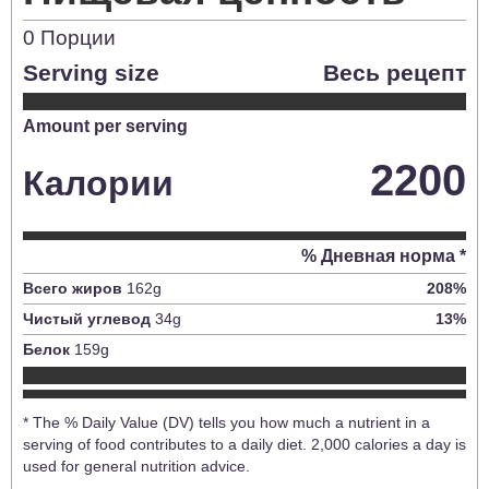
0
Порции
Serving size
Весь рецепт
Amount per serving
2200
Калории
% Дневная норма *
Всего жиров
162
g
208
%
Чистый углевод
34
g
13
%
Белок
159
g
* The % Daily Value (DV) tells you how much a nutrient in a
serving of food contributes to a daily diet. 2,000 calories a day is
used for general nutrition advice.