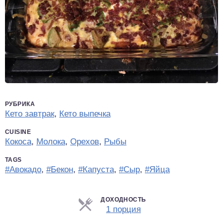
РУБРИКА
Кето завтрак
,
Кето выпечка
CUISINE
Кокоса
,
Молока
,
Орехов
,
Рыбы
TAGS
#Авокадо
,
#Бекон
,
#Капуста
,
#Сыр
,
#Яйца
ДОХОДНОСТЬ
Порции
1 порция