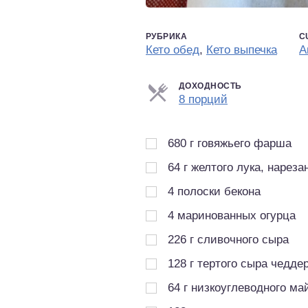
РУБРИКА
C
Кето обед
,
Кето выпечка
А
ДОХОДНОСТЬ
Порции
8 порций
680
г
говяжьего фарша
64
г
желтого лука, нареза
4
полоски бекона
4
маринованных огурца
226
г
сливочного сыра
128
г
тертого сыра чедде
64
г
низкоуглеводного ма