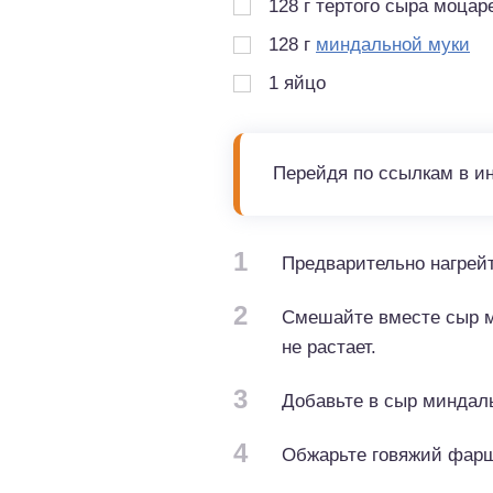
128
г
тертого сыра моцар
128
г
миндальной муки
1
яйцо
Перейдя по ссылкам в и
1
Предварительно нагрейт
2
Смешайте вместе сыр мо
не растает.
3
Добавьте в сыр миндаль
4
Обжарьте говяжий фарш 