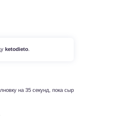
ду
ketodieto
.
новку на 35 секунд, пока сыр
.