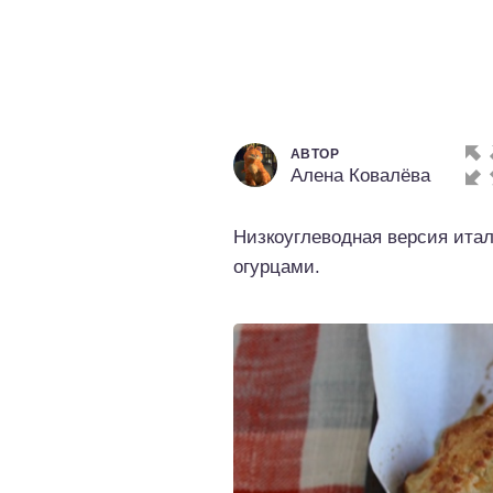
о выпечка
о десерты
о напитки
АВТОР
Алена Ковалёва
Низкоуглеводная версия ита
огурцами.