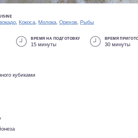
UISINE
вокадо
,
Кокоса
,
Молока
,
Орехов
,
Рыбы
ВРЕМЯ НА ПОДГОТОВКУ
ВРЕМЯ ПРИГОТ
15 минуты
30 минуты
нного кубиками
р
йонеза