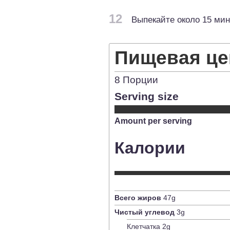
12
Выпекайте около 15 мин
Пищевая це
8
Порции
Serving size
Amount per serving
Калории
Всего жиров
47
g
Чистый углевод
3
g
Клетчатка
2
g