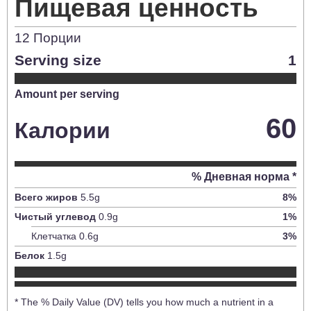
Пищевая ценность
12
Порции
Serving size
1
Amount per serving
60
Калории
% Дневная норма *
Всего жиров
5.5
g
8
%
Чистый углевод
0.9
g
1
%
Клетчатка
0.6
g
3
%
Белок
1.5
g
* The % Daily Value (DV) tells you how much a nutrient in a