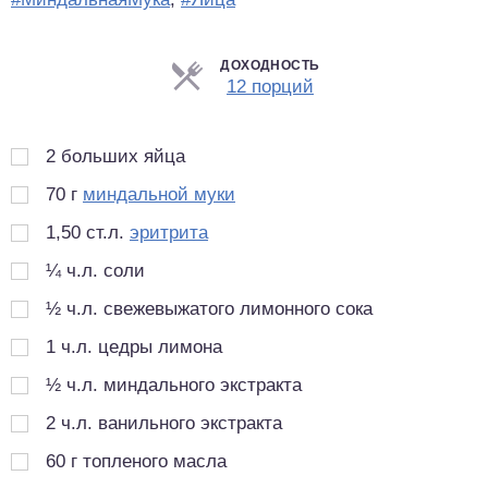
ДОХОДНОСТЬ
Порции
12 порций
2
больших яйца
70
г
миндальной муки
1,50
ст.л.
эритрита
¼
ч.л.
соли
½
ч.л.
свежевыжатого лимонного сока
1
ч.л.
цедры лимона
½
ч.л.
миндального экстракта
2
ч.л.
ванильного экстракта
60
г
топленого масла