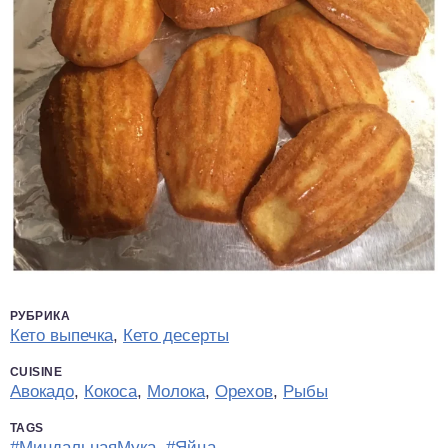
РУБРИКА
Кето выпечка
,
Кето десерты
CUISINE
Авокадо
,
Кокоса
,
Молока
,
Орехов
,
Рыбы
TAGS
#МиндальнаяМука
,
#Яйца