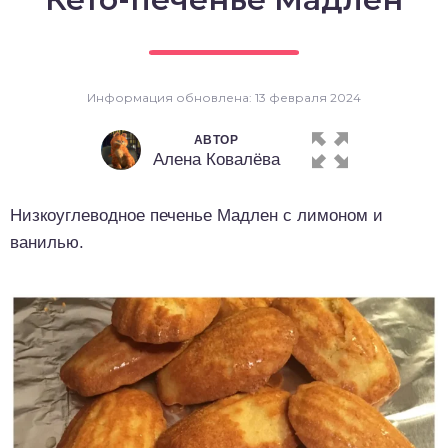
о выпечка
о десерты
Информация обновлена: 13 февраля 2024
о напитки
АВТОР
Алена Ковалёва
Низкоуглеводное печенье Мадлен с лимоном и
ванилью.