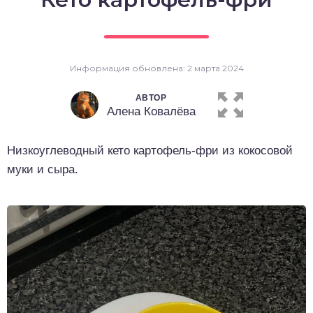
о выпечка
о десерты
Информация обновлена: 2 марта 2024
о напитки
АВТОР
Алена Ковалёва
Низкоуглеводный кето картофель-фри из кокосовой
муки и сыра.