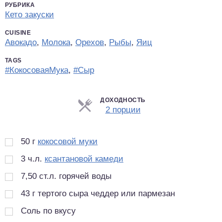
РУБРИКА
Кето закуски
CUISINE
Авокадо
,
Молока
,
Орехов
,
Рыбы
,
Яиц
TAGS
#КокосоваяМука
,
#Сыр
ДОХОДНОСТЬ
Порции
2 порции
50
г
кокосовой муки
3
ч.л.
ксантановой камеди
7,50
ст.л.
горячей воды
43
г
тертого сыра чеддер или пармезан
Соль по вкусу