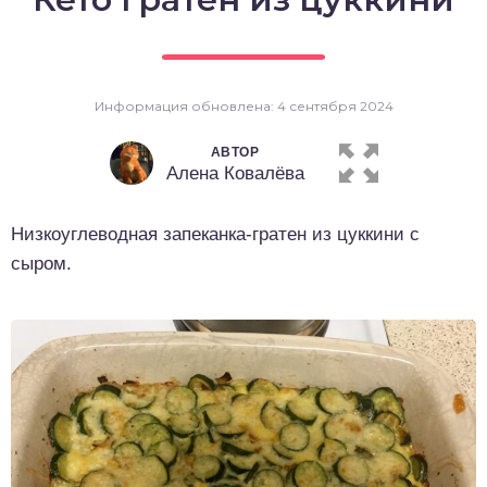
о выпечка
о десерты
Информация обновлена: 4 сентября 2024
о напитки
АВТОР
Алена Ковалёва
Низкоуглеводная запеканка-гратен из цуккини с
сыром.