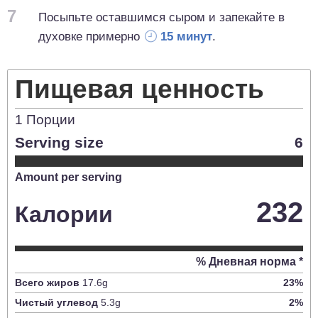
7
Посыпьте оставшимся сыром и запекайте в
духовке примерно
15 минут
.
Пищевая ценность
1
Порции
Serving size
6
Amount per serving
232
Калории
% Дневная норма *
Всего жиров
17.6
g
23
%
Чистый углевод
5.3
g
2
%