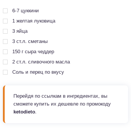
6-7 цуккини
1
желтая луковица
3
яйца
3
ст.л.
сметаны
150
г
сыра чеддер
2
ст.л.
сливочного масла
Соль и перец по вкусу
Перейдя по ссылкам в ингредиентах, вы
сможете купить их дешевле по промокоду
ketodieto
.