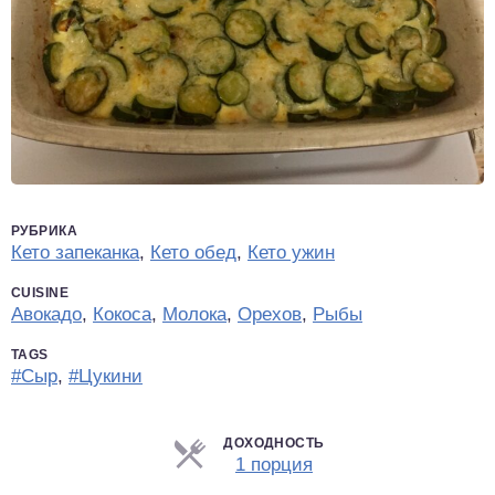
РУБРИКА
Кето запеканка
,
Кето обед
,
Кето ужин
CUISINE
Авокадо
,
Кокоса
,
Молока
,
Орехов
,
Рыбы
TAGS
#Сыр
,
#Цукини
ДОХОДНОСТЬ
Порции
1 порция