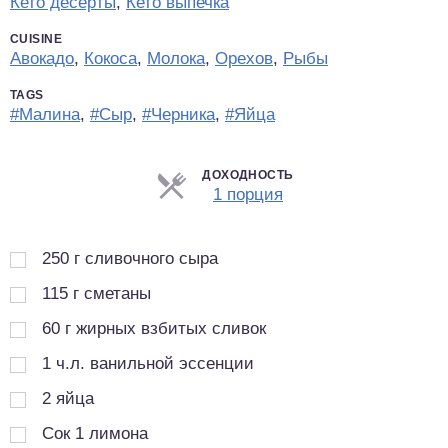
Кето десерты
,
Кето выпечка
CUISINE
Авокадо
,
Кокоса
,
Молока
,
Орехов
,
Рыбы
TAGS
#Малина
,
#Сыр
,
#Черника
,
#Яйца
ДОХОДНОСТЬ
Порции
1 порция
250
г
сливочного сыра
115
г
сметаны
60
г
жирных взбитых сливок
1
ч.л.
ванильной эссенции
2
яйца
Сок 1 лимона