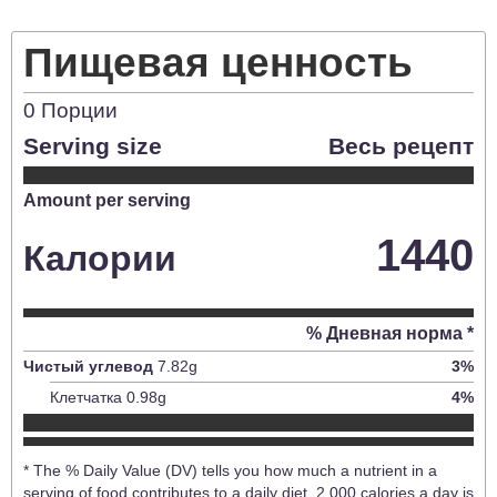
Пищевая ценность
0
Порции
Serving size
Весь рецепт
Amount per serving
1440
Калории
% Дневная норма *
Чистый углевод
7.82
g
3
%
Клетчатка
0.98
g
4
%
* The % Daily Value (DV) tells you how much a nutrient in a
serving of food contributes to a daily diet. 2,000 calories a day is