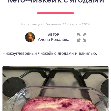
о выпечка
о десерты
Информация обновлена: 25 февраля 2024
о напитки
АВТОР
Алена Ковалёва
Низкоуглеводный чизкейк с ягодами и ванилью.