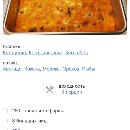
РУБРИКА
Кето ужин
,
Кето запеканка
,
Кето обед
CUISINE
Авокадо
,
Кокоса
,
Молока
,
Орехов
,
Рыбы
ДОХОДНОСТЬ
Порции
4 порции
280
г
говяжьего фарша
8
больших яиц