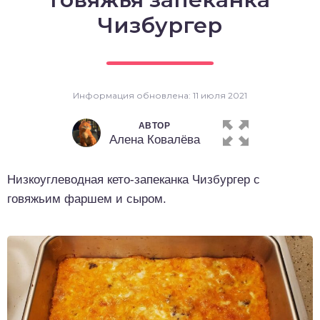
о выпечка
Чизбургер
о десерты
о напитки
Информация обновлена: 11 июля 2021
АВТОР
Алена Ковалёва
Низкоуглеводная кето-запеканка Чизбургер с
говяжьим фаршем и сыром.