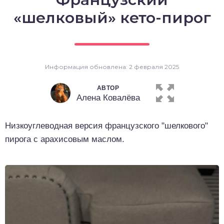
о выпечка
«шелковый» кето-пирог
о десерты
о напитки
Информация обновлена: 2 февраля 2025
АВТОР
Алена Ковалёва
Низкоуглеводная версия французского "шелкового"
пирога с арахисовым маслом.