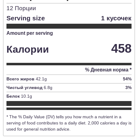
12
Порции
Serving size
1 кусочек
Amount per serving
458
Калории
% Дневная норма *
Всего жиров
42.1
g
54
%
Чистый углевод
6.8
g
3
%
Белок
10.1
g
* The % Daily Value (DV) tells you how much a nutrient in a
serving of food contributes to a daily diet. 2,000 calories a day is
used for general nutrition advice.