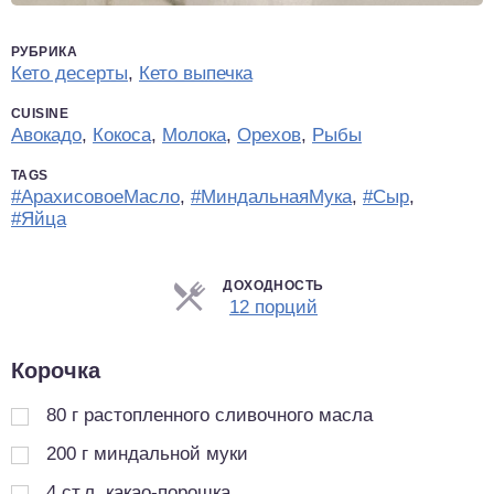
РУБРИКА
Кето десерты
,
Кето выпечка
CUISINE
Авокадо
,
Кокоса
,
Молока
,
Орехов
,
Рыбы
TAGS
#АрахисовоеМасло
,
#МиндальнаяМука
,
#Сыр
,
#Яйца
ДОХОДНОСТЬ
Порции
12 порций
Корочка
80
г
растопленного сливочного масла
200
г
миндальной муки
4
ст.л.
какао-порошка