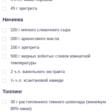
45
г
эритрита
Начинка
220
г
мягкого сливочного сыра
200
г
арахисового масла
100
г
эритрита
500
г
жирных взбитых сливок комнатной
температуры
2
ч.л.
ванильного экстракта
¼
ч.л.
ксантановой камеди
Топпинг
30
г
растопленного темного шоколада (минимум
80% какао)