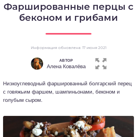
Фаршированные перцы с
о выпечка
беконом и грибами
о десерты
о напитки
Информация обновлена: 17 июня 2021
АВТОР
Алена Ковалёва
Низкоуглеводный фаршированный болгарский перец
с говяжьим фаршем, шампиньонами, беконом и
голубым сыром.