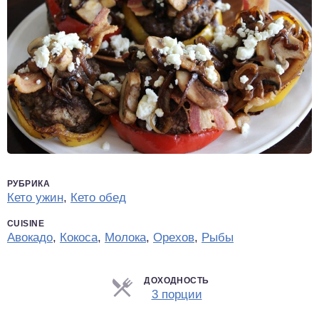
РУБРИКА
Кето ужин
,
Кето обед
CUISINE
Авокадо
,
Кокоса
,
Молока
,
Орехов
,
Рыбы
ДОХОДНОСТЬ
Порции
3 порции