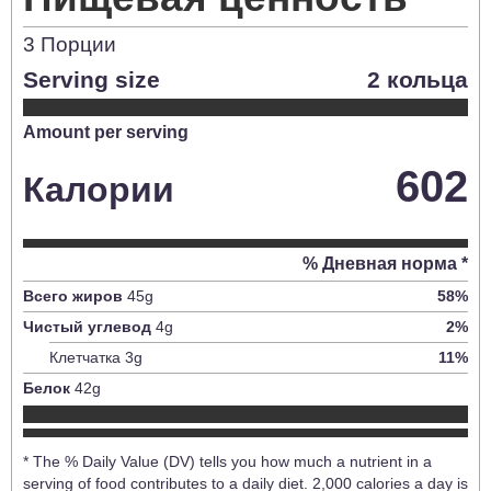
3
Порции
Serving size
2 кольца
Amount per serving
602
Калории
% Дневная норма *
Всего жиров
45
g
58
%
Чистый углевод
4
g
2
%
Клетчатка
3
g
11
%
Белок
42
g
* The % Daily Value (DV) tells you how much a nutrient in a
serving of food contributes to a daily diet. 2,000 calories a day is