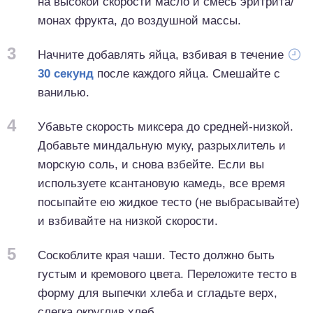
на высокой скорости масло и смесь эритрита/
монах фрукта, до воздушной массы.
3
Начните добавлять яйца, взбивая в течение
30 секунд
после каждого яйца. Смешайте с
ванилью.
4
Убавьте скорость миксера до средней-низкой.
Добавьте миндальную муку, разрыхлитель и
морскую соль, и снова взбейте. Если вы
используете ксантановую камедь, все время
посыпайте ею жидкое тесто (не выбрасывайте)
и взбивайте на низкой скорости.
5
Соскоблите края чаши. Тесто должно быть
густым и кремового цвета. Переложите тесто в
форму для выпечки хлеба и сгладьте верх,
слегка округлив хлеб.