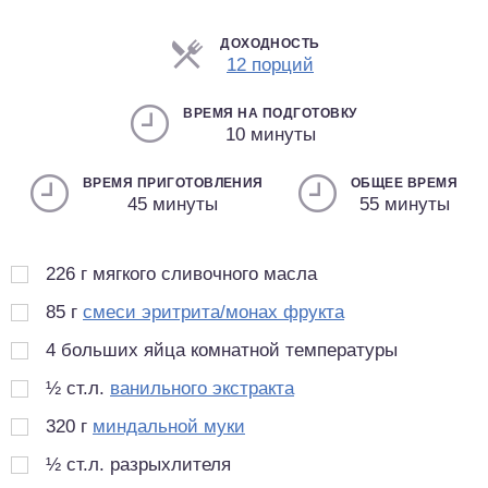
ДОХОДНОСТЬ
Порции
12 порций
ВРЕМЯ НА ПОДГОТОВКУ
10 минуты
ВРЕМЯ ПРИГОТОВЛЕНИЯ
ОБЩЕЕ ВРЕМЯ
45 минуты
55 минуты
226
г
мягкого сливочного масла
85
г
смеси эритрита/монах фрукта
4
больших яйца комнатной температуры
½
ст.л.
ванильного экстракта
320
г
миндальной муки
½
ст.л.
разрыхлителя