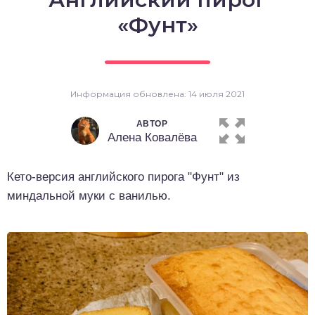
о выпечка
«Фунт»
о десерты
о напитки
Информация обновлена: 14 июля 2021
АВТОР
Алена Ковалёва
Кето-версия английского пирога "Фунт" из
миндальной муки с ванилью.