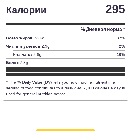
295
Калории
% Дневная норма *
Всего жиров
28.6
g
37
%
Чистый углевод
2.9
g
2
%
Клетчатка
2.6
g
10
%
Белок
7.3
g
* The % Daily Value (DV) tells you how much a nutrient in a
serving of food contributes to a daily diet. 2,000 calories a day is
used for general nutrition advice.