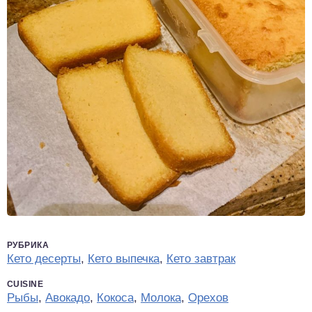
РУБРИКА
Кето десерты
,
Кето выпечка
,
Кето завтрак
CUISINE
Рыбы
,
Авокадо
,
Кокоса
,
Молока
,
Орехов