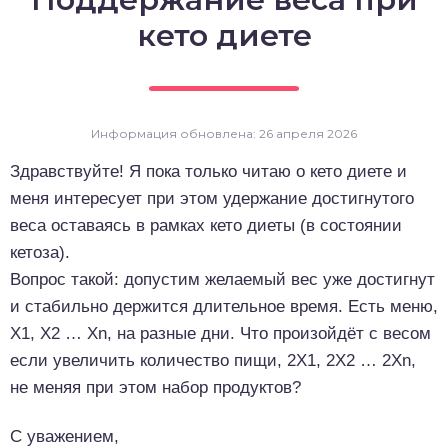
о выпечка
кето диете
о десерты
о напитки
Информация обновлена: 26 апреля 2026
Здравствуйте! Я пока только читаю о кето диете и
меня интересует при этом удержание достигнутого
веса оставаясь в рамках кето диеты (в состоянии
кетоза).
Вопрос такой: допустим желаемый вес уже достигнут
и стабильно держится длительное время. Есть меню,
Х1, Х2 … Хn, на разные дни. Что произойдёт с весом
если увеличить количество пищи, 2Х1, 2Х2 … 2Хn,
не меняя при этом набор продуктов?
С уважением,