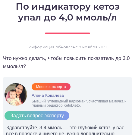
По индикатору кетоз
о выпечка
упал до 4,0 ммоль/л
о десерты
о напитки
Информация обновлена: 7 ноября 2019
Что нужно делать, чтобы повысить показатель до 3,0
ммоль/л?
Мнение эксперта
Алена Ковалёва
Бывший "углеводный наркоман", счастливая мамочка и
главный редактор KetoDieto.
Задать вопрос эксперту
Здравствуйте, 3-4 ммоль — это глубокий кетоз, у вас
все в порядке и ничего не нужно дополнительно