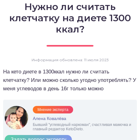
Нужно ли считать
о выпечка
клетчатку на диете 1300
о десерты
ккал?
о напитки
Информация обновлена: 11 июля 2023
На кето диете в 1300ккал нужно ли считать
клетчатку? Или можно сколько угодно употреблять? У
меня углеводов в день 16г только можно
Мнение эксперта
Алена Ковалёва
Бывший "углеводный наркоман", счастливая мамочка и
главный редактор KetoDieto.
Задать вопрос эксперту