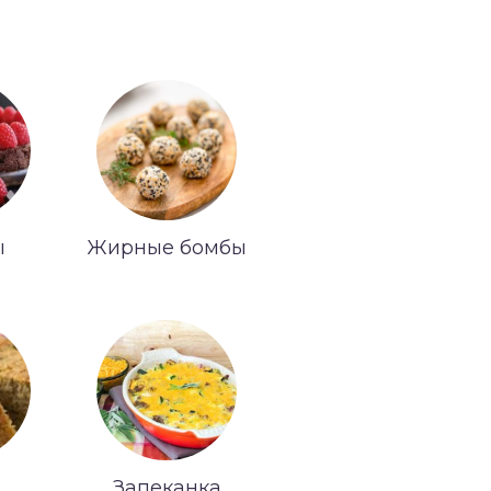
ы
Жирные бомбы
Запеканка