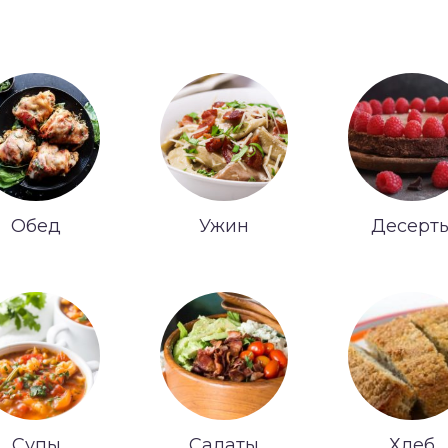
Обед
Ужин
Десерт
Супы
Салаты
Хлеб