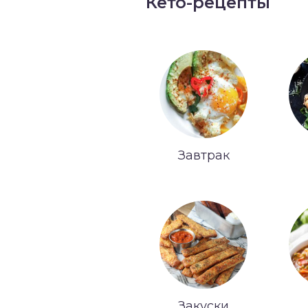
Кето-рецепты
Завтрак
Закуски