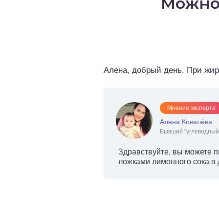
Можно 
о выпечка
о десерты
о напитки
Алена, добрый день. При жир
Мнение эксперта
Алена Ковалёва
Бывший "углеводный 
Здравствуйте, вы можете п
ложками лимонного сока в 