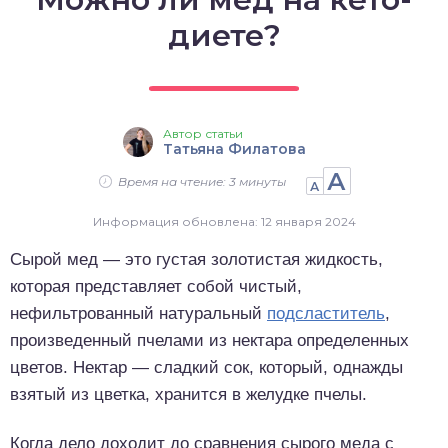
о выпечка
диете?
о десерты
о напитки
Автор статьи
Татьяна Филатова
А
Время на чтение: 3 минуты
А
Информация обновлена: 12 января 2024
Сырой мед — это густая золотистая жидкость,
которая представляет собой чистый,
нефильтрованный натуральный
подсластитель
,
произведенный пчелами из нектара определенных
цветов. Нектар — сладкий сок, который, однажды
взятый из цветка, хранится в желудке пчелы.
Когда дело доходит до сравнения сырого меда с