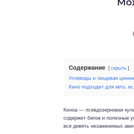
Мо
о выпечка
о десерты
о напитки
Содержание
скрыть
Углеводы и пищевая ценно
Кино подходит для кето, ес
Киноа — псевдозерновая куль
содержит белок и полезные у
все девять незаменимых амин