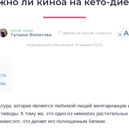
жно ли киноа на кето-дие
Автор статьи
А
Время на чтение: 2 минуты
Татьяна Филатова
А
Информация обновлена: 12 января 2024
сть
ли:
тура, которая является любимой пищей вегетарианцев и
глеводы. К тому же, это один из немногих растительных
окислот, что делает его полноценным белком.