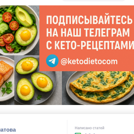
Написано статей
латова