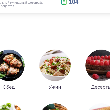
104
альный кулинарный фотограф,
р рецептов.
Обед
Ужин
Десерт