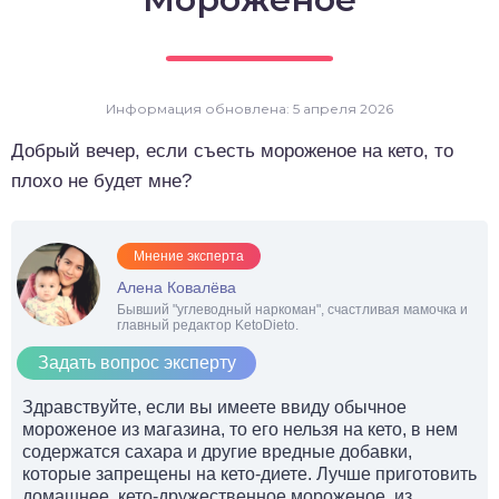
о выпечка
о десерты
Информация обновлена: 5 апреля 2026
о напитки
Добрый вечер, если съесть мороженое на кето, то
плохо не будет мне?
Мнение эксперта
Алена Ковалёва
Бывший "углеводный наркоман", счастливая мамочка и
главный редактор KetoDieto.
Задать вопрос эксперту
Здравствуйте, если вы имеете ввиду обычное
мороженое из магазина, то его нельзя на кето, в нем
содержатся сахара и другие вредные добавки,
которые запрещены на кето-диете. Лучше приготовить
домашнее, кето-дружественное мороженое, из