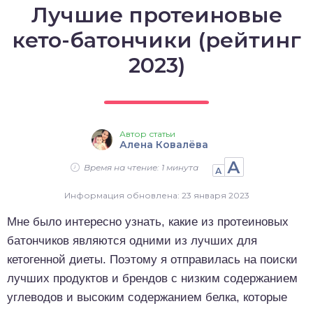
Лучшие протеиновые
о выпечка
кето-батончики (рейтинг
о десерты
2023)
о напитки
Автор статьи
Алена Ковалёва
А
Время на чтение: 1 минута
А
Информация обновлена: 23 января 2023
Мне было интересно узнать, какие из протеиновых
батончиков являются одними из лучших для
кетогенной диеты. Поэтому я отправилась на поиски
лучших продуктов и брендов с низким содержанием
углеводов и высоким содержанием белка, которые