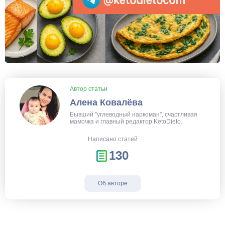
Автор статьи
Алена Ковалёва
Бывший "углеводный наркоман", счастливая
мамочка и главный редактор KetoDieto.
Написано статей
130
Об авторе