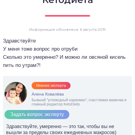
о выпечка
о десерты
Информация обновлена: 6 августа 2019
о напитки
Здравствуйте
У меня тоже вопрос про отруби
Сколько это умеренно? И можно ли овсяной кисель
пить по утрам?!
Мнение эксперта
Алена Ковалёва
Бывший "углеводный наркоман", счастливая мамочка и
главный редактор KetoDieto.
Задать вопрос эксперту
Здравствуйте, умеренно — это так, чтобы вы не
вышли за пределы своих ежедневных макросов)