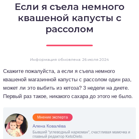
Если я съела немного
о выпечка
квашеной капусты с
о десерты
рассолом
о напитки
Информация обновлена: 26 июля 2024
Скажите пожалуйста, а если я съела немного
квашеной магазинной капусты с рассолом один раз,
может ли это выбить из кетоза? 3 недели на диете.
Первый раз такое, никакого сахара до этого не было.
Мнение эксперта
Алена Ковалёва
Бывший "углеводный наркоман", счастливая мамочка и
главный редактор KetoDieto.