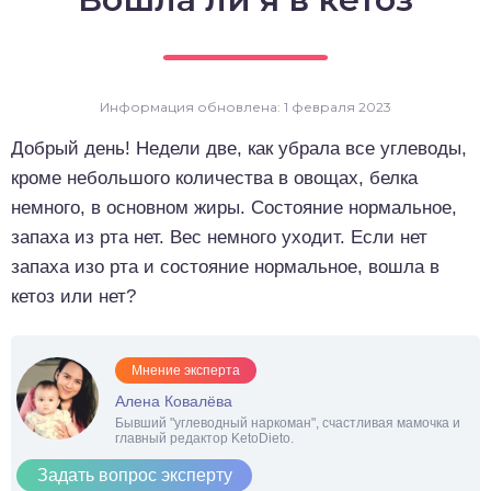
о выпечка
о десерты
Информация обновлена: 1 февраля 2023
о напитки
Добрый день! Недели две, как убрала все углеводы,
кроме небольшого количества в овощах, белка
немного, в основном жиры. Состояние нормальное,
запаха из рта нет. Вес немного уходит. Если нет
запаха изо рта и состояние нормальное, вошла в
кетоз или нет?
Мнение эксперта
Алена Ковалёва
Бывший "углеводный наркоман", счастливая мамочка и
главный редактор KetoDieto.
Задать вопрос эксперту