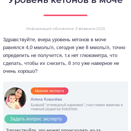
о выпечка
о десерты
Информация обновлена: 3 февраля 2023
о напитки
Здравствуйте, вчера уровень кетонов в моче
равнялся 4,0 ммоль/л, сегодня уже 8 ммоль/л, точно
определить не получится, т.к нет глюкометра, что
сделать, чтобы их снизить, 8 это уже наверное не
очень хорошо?
Мнение эксперта
Алена Ковалёва
Бывший "углеводный наркоман", счастливая мамочка и
главный редактор KetoDieto.
Задать вопрос эксперту
Здравствуйте, это может происходить из-за