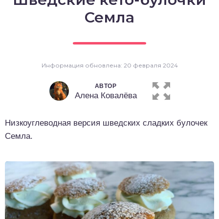
о выпечка
Семла
о десерты
о напитки
Информация обновлена: 20 февраля 2024
АВТОР
Алена Ковалёва
Низкоуглеводная версия шведских сладких булочек
Семла.