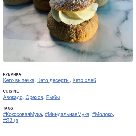
РУБРИКА
Кето выпечка
,
Кето десерты
,
Кето хлеб
CUISINE
Авокадо
,
Орехов
,
Рыбы
TAGS
#КокосоваяМука
,
#МиндальнаяМука
,
#Молоко
,
#Яйца