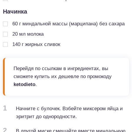
Начинка
60
г
миндальной массы (марципана) без сахара
20
мл
молока
140
г
жирных сливок
Перейдя по ссылкам в ингредиентах, вы
сможете купить их дешевле по промокоду
ketodieto
.
1
Начните с булочек. Взбейте миксером яйца и
эритрит до однородности.
2
В другой миске смешайте вместе миндальную