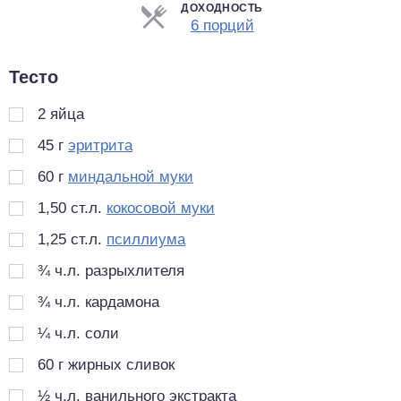
ДОХОДНОСТЬ
Порции
6 порций
Тесто
2
яйца
45
г
эритрита
60
г
миндальной муки
1,50
ст.л.
кокосовой муки
1,25
ст.л.
псиллиума
¾
ч.л.
разрыхлителя
¾
ч.л.
кардамона
¼
ч.л.
соли
60
г
жирных сливок
½
ч.л.
ванильного экстракта