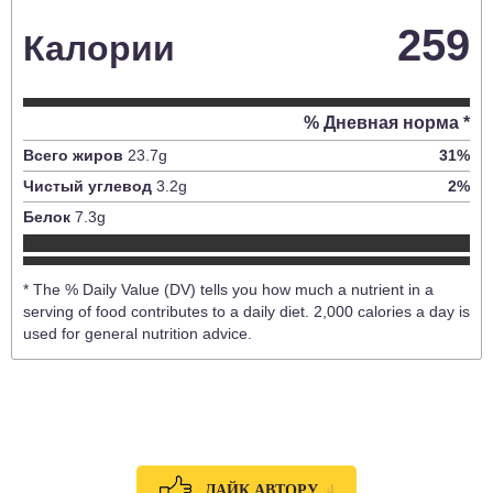
259
Калории
% Дневная норма *
Всего жиров
23.7
g
31
%
Чистый углевод
3.2
g
2
%
Белок
7.3
g
* The % Daily Value (DV) tells you how much a nutrient in a
serving of food contributes to a daily diet. 2,000 calories a day is
used for general nutrition advice.
4
ЛАЙК АВТОРУ