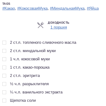
TAGS
#Какао
,
#КокосоваяМука
,
#МиндальнаяМука
,
#Яйца
ДОХОДНОСТЬ
Порции
1 порция
2
ст.л.
топленого сливочного масла
2
ст.л.
миндальной муки
1
ч.л.
кокосовой муки
1
ст.л.
какао-порошка
2
ст.л.
эритрита
½
ч.л.
разрыхлителя
¼
ч.л.
ванильного экстракта
Щепотка соли