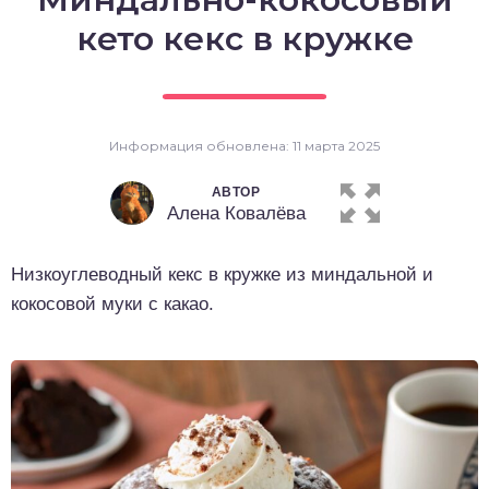
о выпечка
кето кекс в кружке
о десерты
о напитки
Информация обновлена: 11 марта 2025
АВТОР
Алена Ковалёва
Низкоуглеводный кекс в кружке из миндальной и
кокосовой муки с какао.