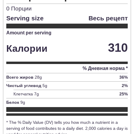
0
Порции
Serving size
Весь рецепт
Amount per serving
310
Калории
% Дневная норма *
Всего жиров
28
g
36
%
Чистый углевод
5
g
2
%
Клетчатка
7
g
25
%
Белок
9
g
* The % Daily Value (DV) tells you how much a nutrient in a
serving of food contributes to a daily diet. 2,000 calories a day is