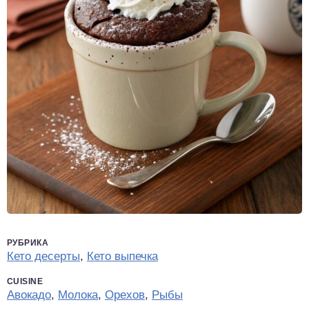
РУБРИКА
Кето десерты
,
Кето выпечка
CUISINE
Авокадо
,
Молока
,
Орехов
,
Рыбы