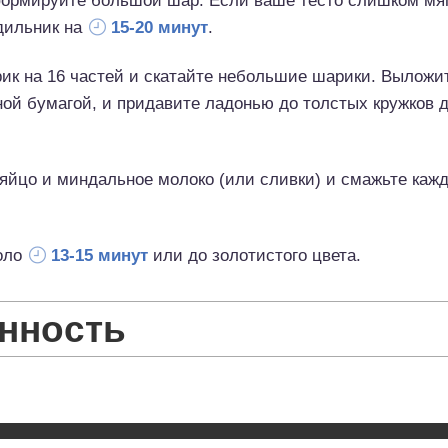
ормируйте большой шар. Если ваше тесто слишком мягк
дильник на
15-20 минут
.
к на 16 частей и скатайте небольшие шарики. Выложит
ой бумагой, и придавите ладонью до толстых кружков 
яйцо и миндальное молоко (или сливки) и смажьте каж
коло
13-15 минут
или до золотистого цвета.
нность