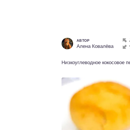
о выпечка
о десерты
о напитки
АВТОР
Алена Ковалёва
Низкоуглеводное кокосовое п