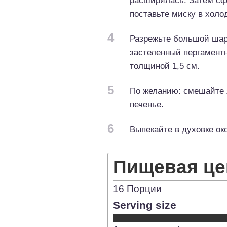
расширилась. Затем сф
поставьте миску в холо
4
Разрежьте большой шари
застеленный пергаментн
толщиной 1,5 см.
5
По желанию: смешайте 
печенье.
6
Выпекайте в духовке о
Пищевая це
16
Порции
Serving size