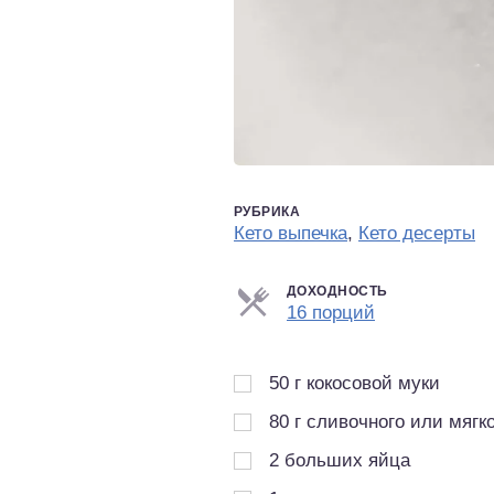
РУБРИКА
Кето выпечка
,
Кето десерты
ДОХОДНОСТЬ
Порции
16 порций
50
г
кокосовой муки
80
г
сливочного или мягко
2
больших яйца