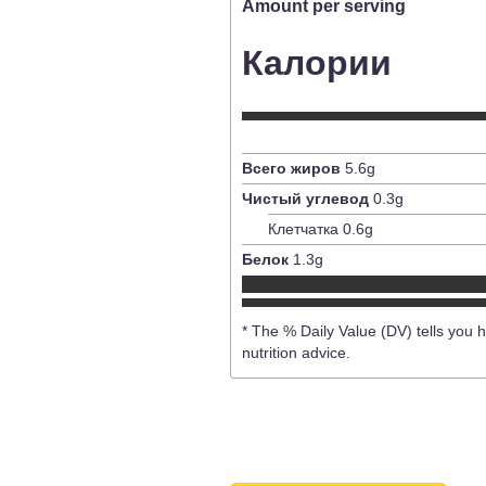
Amount per serving
Калории
Всего жиров
5.6
g
Чистый углевод
0.3
g
Клетчатка
0.6
g
Белок
1.3
g
* The % Daily Value (DV) tells you h
nutrition advice.