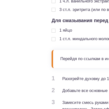
1
ч.л.
ванильного экстрак
3
ст.л.
эритрита (или по в
Для смазывания перед
1
яйцо
1
ст.л.
миндального моло
Перейдя по ссылкам в и
1
Разогрейте духовку до 1
2
Добавьте все основные
3
Замесите смесь руками 