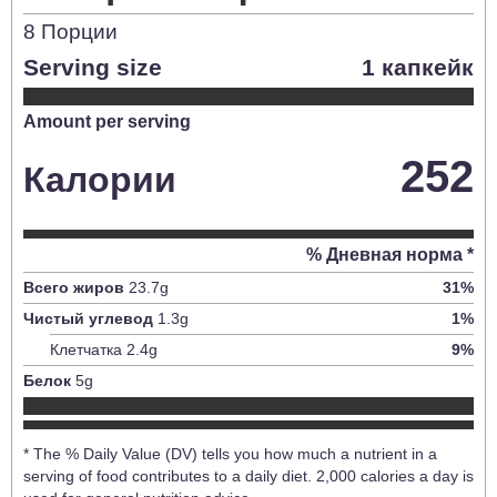
8
Порции
Serving size
1 капкейк
Amount per serving
252
Калории
% Дневная норма *
Всего жиров
23.7
g
31
%
Чистый углевод
1.3
g
1
%
Клетчатка
2.4
g
9
%
Белок
5
g
* The % Daily Value (DV) tells you how much a nutrient in a
serving of food contributes to a daily diet. 2,000 calories a day is