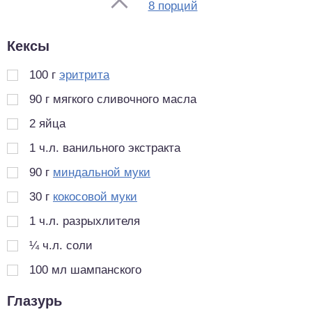
Порции
8 порций
Кексы
100
г
эритрита
90
г
мягкого сливочного масла
2
яйца
1
ч.л.
ванильного экстракта
90
г
миндальной муки
30
г
кокосовой муки
1
ч.л.
разрыхлителя
¼
ч.л.
соли
100
мл
шампанского
Глазурь