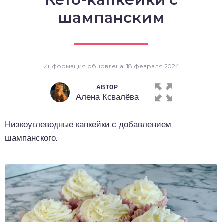
о выпечка
шампанским
о десерты
о напитки
Информация обновлена: 18 февраля 2024
АВТОР
Алена Ковалёва
Низкоуглеводные капкейки с добавлением
шампанского.