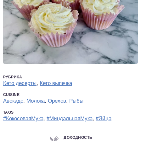
РУБРИКА
Кето десерты
,
Кето выпечка
CUISINE
Авокадо
,
Молока
,
Орехов
,
Рыбы
TAGS
#КокосоваяМука
,
#МиндальнаяМука
,
#Яйца
ДОХОДНОСТЬ