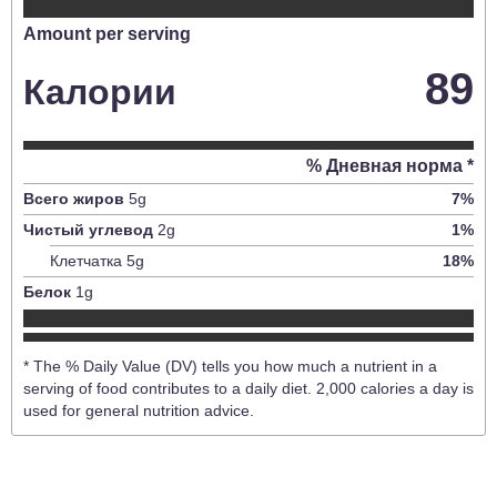
Amount per serving
89
Калории
% Дневная норма *
Всего жиров
5
g
7
%
Чистый углевод
2
g
1
%
Клетчатка
5
g
18
%
Белок
1
g
* The % Daily Value (DV) tells you how much a nutrient in a
serving of food contributes to a daily diet. 2,000 calories a day is
used for general nutrition advice.