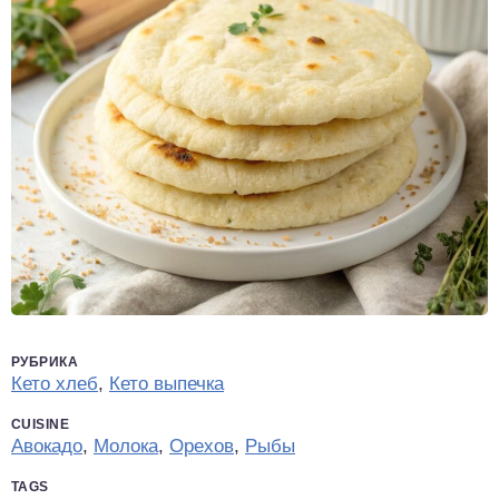
РУБРИКА
Кето хлеб
,
Кето выпечка
CUISINE
Авокадо
,
Молока
,
Орехов
,
Рыбы
TAGS