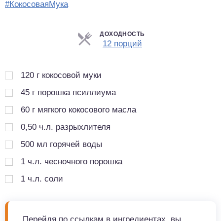
#КокосоваяМука
ДОХОДНОСТЬ
Порции
12 порций
120
г
кокосовой муки
45
г
порошка псиллиума
60
г
мягкого кокосового масла
0,50
ч.л.
разрыхлителя
500
мл
горячей воды
1
ч.л.
чесночного порошка
1
ч.л.
соли
Перейдя по ссылкам в ингредиентах, вы