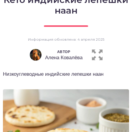
о выпечка
наан
о десерты
о напитки
Информация обновлена: 4 апреля 2025
АВТОР
Алена Ковалёва
Низкоуглеводные индийские лепешки наан