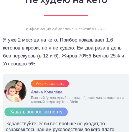
о выпечка
о десерты
Информация обновлена: 7 сентября 2022
о напитки
Я уже 2 месяца на кето. Прибор показывает 1.6
кетонов в крови, но я не худею. Ем два раза в день
без перекусов (в 12 и 6). Жиров 70%б Белков 25% и
Углеводов 5%
Мнение эксперта
Алена Ковалёва
Бывший "углеводный наркоман", счастливая мамочка и
главный редактор KetoDieto.
Задать вопрос эксперту
Здравствуйте, если вес вообще не уходит, то
ознакомьтесь нашим руководством по кето-плато —