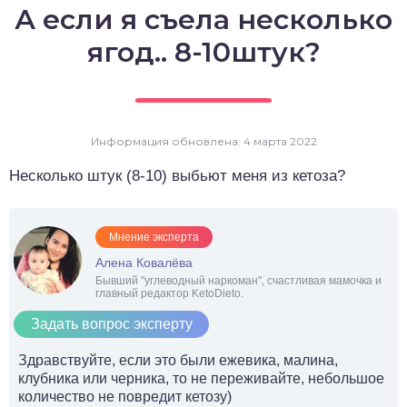
А если я съела несколько
о выпечка
ягод.. 8-10штук?
о десерты
о напитки
Информация обновлена: 4 марта 2022
Несколько штук (8-10) выбьют меня из кетоза?
Мнение эксперта
Алена Ковалёва
Бывший "углеводный наркоман", счастливая мамочка и
главный редактор KetoDieto.
Задать вопрос эксперту
Здравствуйте, если это были ежевика, малина,
клубника или черника, то не переживайте, небольшое
количество не повредит кетозу)