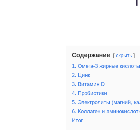
Т
о выпечка
о десерты
о напитки
Содержание
скрыть
1. Омега-3 жирные кислоты
2. Цинк
3. Витамин D
4. Пробиотики
5. Электролиты (магний, ка
6. Коллаген и аминокислот
Итог