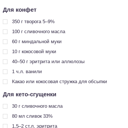
Для конфет
350
г
творога 5–9%
100
г
сливочного масла
60
г
миндальной муки
10
г
кокосовой муки
40–50 г эритрита или аллюлозы
1
ч.л.
ванили
Какао или кокосовая стружка для обсыпки
Для кето-сгущенки
30
г
сливочного масла
80
мл
сливок 33%
1,5–2 ст.л. эритрита