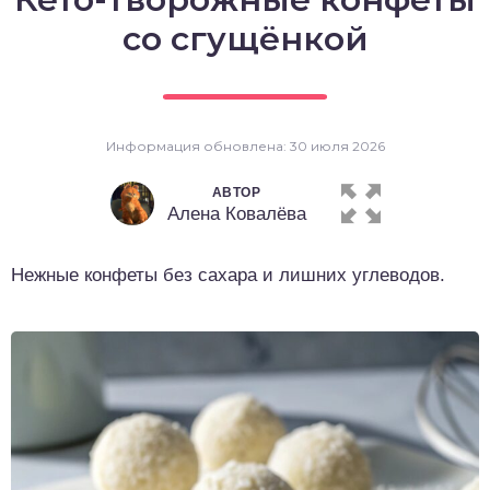
о выпечка
со сгущёнкой
о десерты
о напитки
Информация обновлена: 30 июля 2026
АВТОР
Алена Ковалёва
Нежные конфеты без сахара и лишних углеводов.