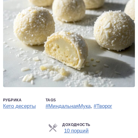
РУБРИКА
TAGS
Кето десерты
#МиндальнаяМука
,
#Творог
ДОХОДНОСТЬ
Порции
10 порций