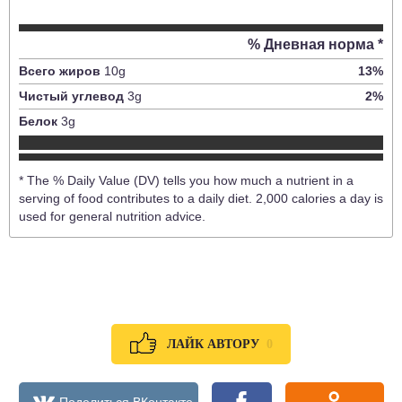
% Дневная норма *
Всего жиров
10
g
13
%
Чистый углевод
3
g
2
%
Белок
3
g
* The % Daily Value (DV) tells you how much a nutrient in a
serving of food contributes to a daily diet. 2,000 calories a day is
used for general nutrition advice.
0
ЛАЙК АВТОРУ