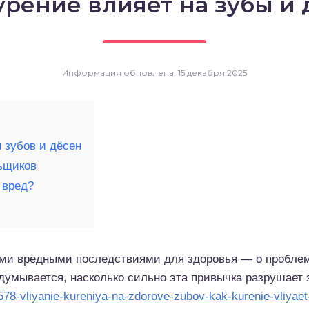
урение влияет на зубы и
Информация обновлена: 15 декабря 2025
 зубов и дёсен
ьщиков
 вред?
ими вредными последствиями для здоровья — о проблем
думывается, насколько сильно эта привычка разрушает 
s/578-vliyanie-kureniya-na-zdorove-zubov-kak-kurenie-vliyae