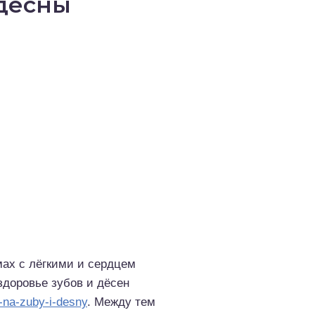
 дёсны
ах с лёгкими и сердцем
здоровье зубов и дёсен
t-na-zuby-i-desny
. Между тем