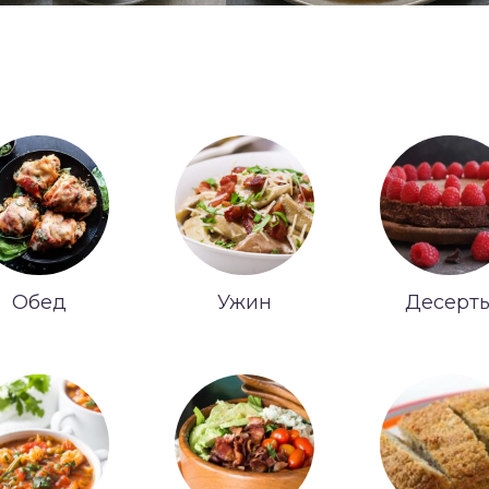
Обед
Ужин
Десерт