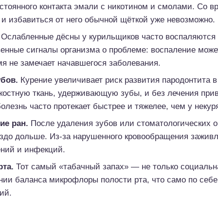
остоянного контакта эмали с никотином и смолами. Со в
 и избавиться от него обычной щёткой уже невозможно.
Ослабленные дёсны у курильщиков часто воспаляются и
венные сигналы организма о проблеме: воспаление может
мя не замечает начавшегося заболевания.
убов.
Курение увеличивает риск развития пародонтита в 
костную ткань, удерживающую зубы, и без лечения при
олезнь часто протекает быстрее и тяжелее, чем у некур
ие ран.
После удаления зубов или стоматологических 
здо дольше. Из-за нарушенного кровообращения заживл
ений и инфекций.
рта.
Тот самый «табачный запах» — не только социальн
нии баланса микрофлоры полости рта, что само по себе
ий.