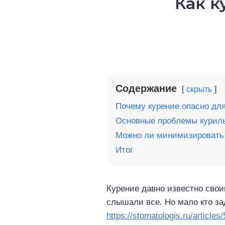
Как к
о выпечка
о десерты
о напитки
Содержание
скрыть
Почему курение опасно для
Основные проблемы курил
Можно ли минимизировать
Итог
Курение давно известно сво
слышали все. Но мало кто за
https://stomatologis.ru/article