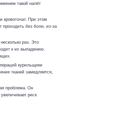
ременем такой налёт
 кровоточат. При этом
 проходить без боли, из-за
несколько раз. Это
водит к их выпадению.
ящих.
операций курильщики
ение тканей замедляется,
ая проблема. Он
 увеличивает риск