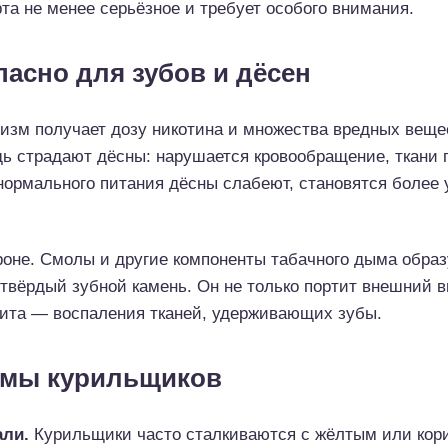
рта не менее серьёзное и требует особого внимания.
пасно для зубов и дёсен
анизм получает дозу никотина и множества вредных веще
дь страдают дёсны: нарушается кровообращение, ткани
 нормального питания дёсны слабеют, становятся более
роне. Смолы и другие компоненты табачного дыма образ
твёрдый зубной камень. Он не только портит внешний в
тита — воспаления тканей, удерживающих зубы.
емы курильщиков
али.
Курильщики часто сталкиваются с жёлтым или кори