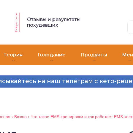
Популярное
Отзывы и результаты
похудевших
Теория
Голодание
Продукты
Ме
сывайтесь на наш телеграм с кето-рец
авная
›
Важно
›
Что такое EMS-тренировки и как работает EMS-кос