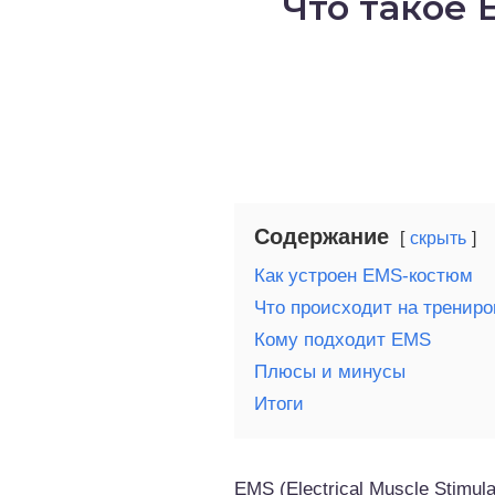
Что такое 
о выпечка
о десерты
о напитки
Содержание
скрыть
Как устроен EMS-костюм
Что происходит на трениро
Кому подходит EMS
Плюсы и минусы
Итоги
EMS (Electrical Muscle Stim